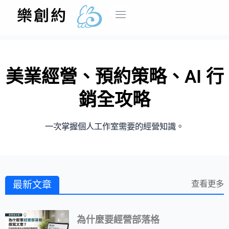
跳
樂創約
至
主
首頁
方案介紹
系統介紹
部落格
操作手冊
商家登入
要
內
美業經營、預約策略、AI 行
容
銷全攻略
一次掌握個人工作室需要的經營知識。
查看更多
最新文章
為什麼要經營部落格