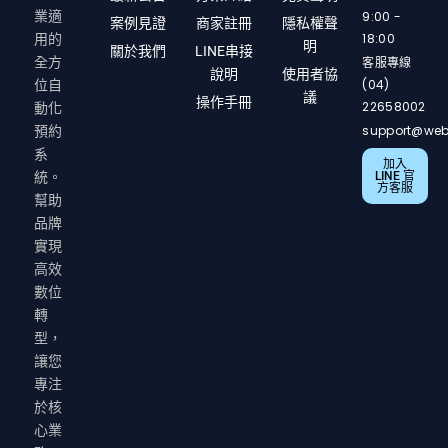
9:00 -
業適
案例見證
商家註冊
隱私權聲
18:00
用的
明
關於我們
LINE串接
客服專線
全方
說明
使用者協
(04)
位自
議
操作手冊
22658002
動化
support@web
預約
系
加入
LINE 官
統。
方客服
幫助
品牌
實現
高效
數位
轉
型，
讓您
專注
於核
心業