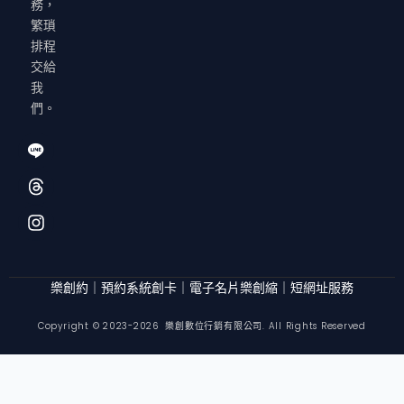
務，
繁瑣
排程
交給
我
們。
I
T
I
c
h
n
o
r
s
f
e
t
o
a
a
n
d
g
t
s
r
-
a
l
m
樂創約｜預約系統
創卡｜電子名片
樂創縮｜短網址服務
i
n
Copyright © 2023-2026 樂創數位行銷有限公司. All Rights Reserved
e