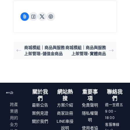
商城模組｜商品與服務
商城模組｜商品與服務
上架管理-儲值金商品
上架管理-實體商品
關於我
網站熱
重要事
聯絡我
們
搜
項
們
跨產
週一至週五
最新公告
方案介紹
免責聲明
9:00 -
業適
案例見證
商家註冊
隱私權聲
18:00
用的
明
關於我們
LINE串接
客服專線
全方
說明
使用者協