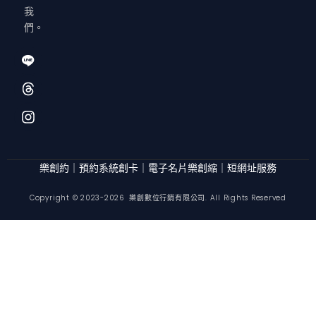
我
們。
I
T
I
c
h
n
o
r
s
f
e
t
o
a
a
n
d
g
t
s
r
-
a
l
m
樂創約｜預約系統
創卡｜電子名片
樂創縮｜短網址服務
i
n
Copyright © 2023-2026 樂創數位行銷有限公司. All Rights Reserved
e