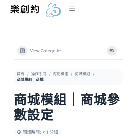
跳
樂創約
至
主
首頁
方案介紹
系統介紹
部落格
操作手冊
商家登入
要
內
容
View Categories
首頁
操作手冊
應用模組
商城模組
商城模組｜商城參數設定
商城模組｜商城參
數設定
閱讀時間: < 1 分鐘