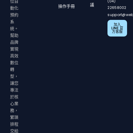
(04)
位自
議
操作手冊
22658002
動化
support@web
預約
系
加入
LINE 官
統。
方客服
幫助
品牌
實現
高效
數位
轉
型，
讓您
專注
於核
心業
務，
繁瑣
排程
交給