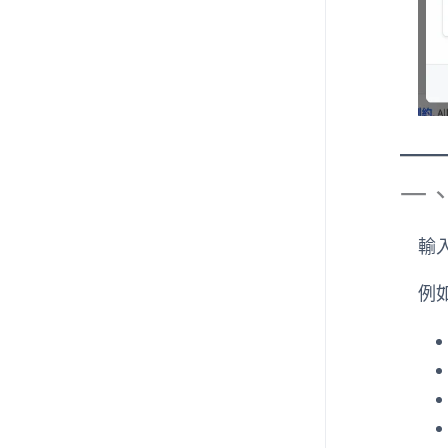
一
輸
例