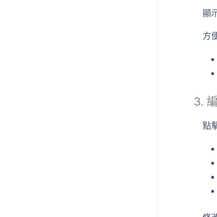
顯
方
3. 
點