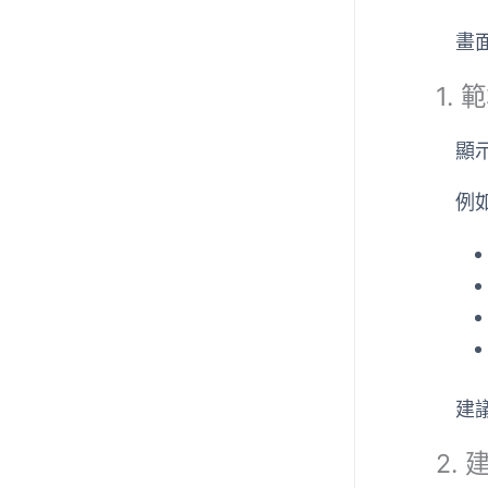
畫
1.
顯
例
建
2.