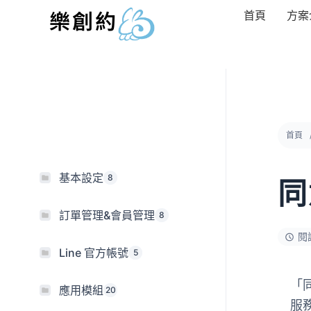
跳
樂創約
首頁
方案
至
主
要
內
容
首頁
基本設定
8
同
訂單管理&會員管理
8
閱
Line 官方帳號
5
「
應用模組
20
服