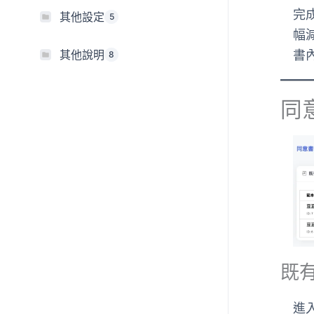
完
其他設定
5
幅
其他說明
書
8
同
既
進