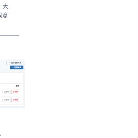
，大
同意
。