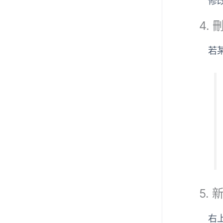
修
4. 
若
5.
右