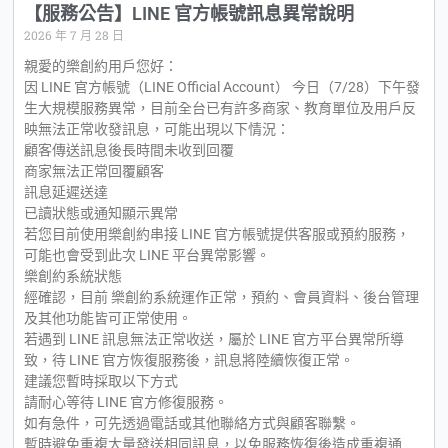
【服務公告】LINE 官方帳號訊息異常說明
2026 年 7 月 28 日
親愛的樂創約用戶您好：
因 LINE 官方帳號（LINE Official Account） 今日（7/28）下午發
生大規模服務異常，目前全台已有許多商家、教育單位及用戶反
映無法正常收發訊息，可能出現以下情況：
顧客傳送訊息後長時間未收到回覆
商家無法正常回覆顧客
訊息延遲送達
已讀狀態或通知顯示異常
若您目前使用樂創約串接 LINE 官方帳號提供客服或預約服務，
可能也會受到此次 LINE 平台異常影響。
樂創約系統狀態
經確認，目前 樂創約系統運作正常，預約、會員資料、後台管理
及其他功能皆可正常使用。
若遇到 LINE 訊息無法正常收送，屬於 LINE 官方平台異常所導
致，待 LINE 官方恢復服務後，訊息將陸續恢復正常。
建議您暫時採取以下方式
請耐心等待 LINE 官方修復服務。
如有急件，可先透過電話或其他聯絡方式與顧客聯繫。
暫時避免重複大量發送相同訊息，以免服務恢復後造成重複通