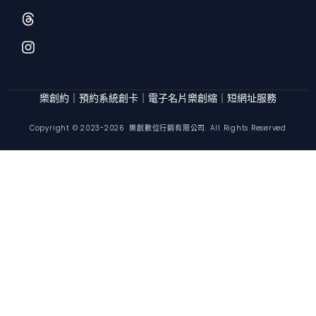
o
r
s
f
e
t
o
a
a
n
d
g
t
s
r
-
a
l
m
樂創約｜預約系統
創卡｜電子名片
樂創縮｜短網址服務
i
n
Copyright © 2023-2026 樂創數位行銷有限公司. All Rights Reserved
e