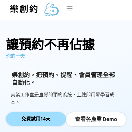
跳
樂創約
至
主
首頁
方案介紹
系統介紹
部落格
操作手冊
商家登入
要
內
讓預約不再佔據
容
你的一天
樂創約，把預約、提醒、會員管理全部
自動化。
美業工作室最直覺的預約系統，上線即用零學習成
本。
免費試用14天
查看各產業 Demo