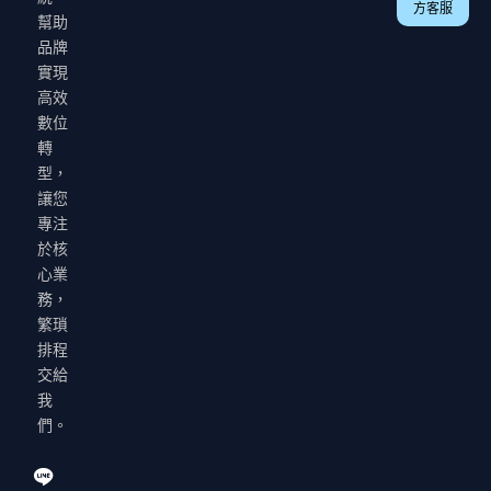
方客服
幫助
品牌
實現
高效
數位
轉
型，
讓您
專注
於核
心業
務，
繁瑣
排程
交給
我
們。
I
T
I
c
h
n