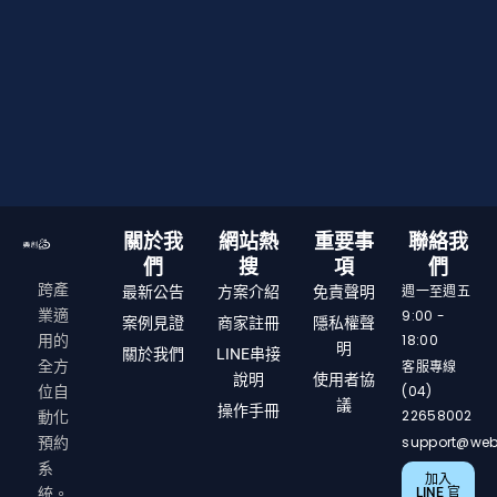
關於我
網站熱
重要事
聯絡我
們
搜
項
們
跨產
週一至週五
最新公告
方案介紹
免責聲明
9:00 -
業適
案例見證
商家註冊
隱私權聲
18:00
用的
明
關於我們
LINE串接
客服專線
全方
說明
使用者協
(04)
位自
議
操作手冊
22658002
動化
support@web
預約
系
加入
LINE 官
統。