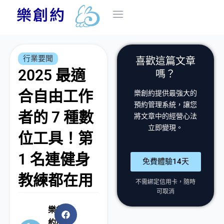
跳
樂創約
至
主
首頁
方案介紹
系統介紹
部落格
操作手冊
商家登入
要
行業要聞
喜歡這篇文章
內
2025 最適
嗎？
容
合自由工作
樂創約提供最強大的
預約管理系統，讓您
者的 7 種數
將文章中的經營心法
立即變現。
位工具！第
1 名連健身
免費體驗14天
教練都在用
不需綁定信用卡，隨時
可取消
樂創
約小