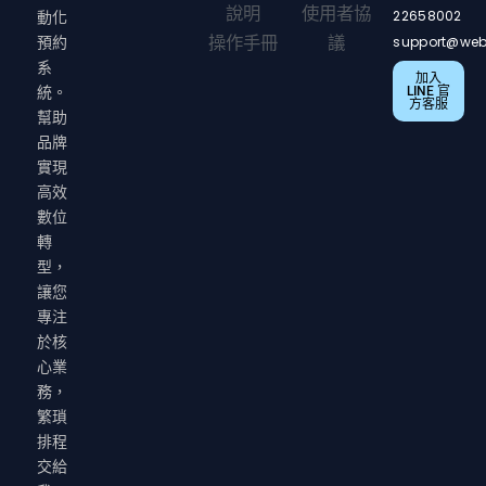
說明
使用者協
22658002
動化
操作手冊
議
support@web
預約
系
加入
LINE 官
統。
方客服
幫助
品牌
實現
高效
數位
轉
型，
讓您
專注
於核
心業
務，
繁瑣
排程
交給