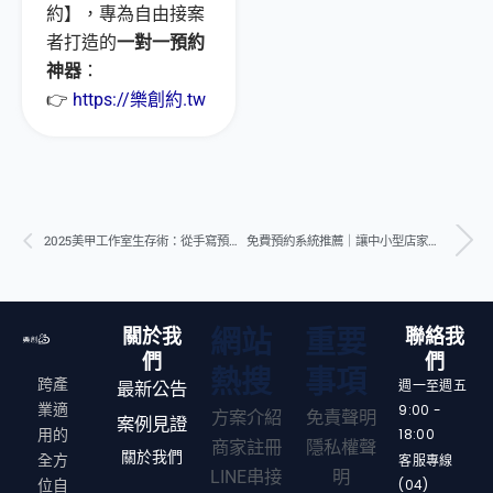
約】，專為自由接案
者打造的
一對一預約
神器
：
👉
https://樂創約.tw
上一頁
下
2025美甲工作室生存術：從手寫預約轉型數位化
免費預約系統推薦｜讓中小型店家與自由工作者更輕鬆接單
關於我
網站
重要
聯絡我
們
們
熱搜
事項
跨產
週一至週五
最新公告
9:00 -
業適
方案介紹
免責聲明
案例見證
18:00
用的
商家註冊
隱私權聲
關於我們
客服專線
全方
LINE串接
明
(04)
位自