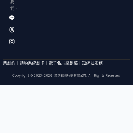
我
們。
I
T
I
c
h
n
o
r
s
f
e
t
o
a
a
n
d
g
t
s
r
-
a
l
m
樂創約｜預約系統
創卡｜電子名片
樂創縮｜短網址服務
i
n
Copyright © 2023-2026 樂創數位行銷有限公司. All Rights Reserved
e