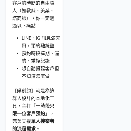
客戶約時間的自由職
人（如教練、美業、
諮商師），你一定遇
過以下痛點：
LINE、IG 訊息滿天
飛，預約難統整
預約時段撞期、漏
約、重複紀錄
想自動提醒客戶但
不知道怎麼做
【樂創約】就是為這
群人設計的本地化工
具，主打「
一時段只
限一位客戶預約
」，
完美支援
單人接案者
的流程需求
。